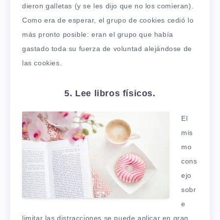
dieron galletas (y se les dijo que no los comieran).
Como era de esperar, el grupo de cookies cedió lo
más pronto posible: eran el grupo que había
gastado toda su fuerza de voluntad alejándose de
las cookies.
5. Lee libros físicos.
El
mis
mo
cons
ejo
sobr
e
limitar las distracciones se puede aplicar en gran