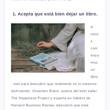
1. Acepta que está bien dejar un libro.
A
vece
s
com
enza
mos
un
libro
, solo para descubrir que realmente no lo estamos
disfrutando. Gretchen Rubin, autora del best seller
The Happiness Project y experta en hábitos de
Harvard Business Review, descubrió que esta