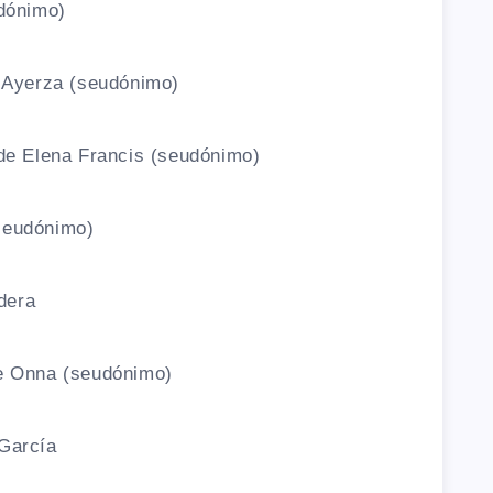
dónimo)
a Ayerza (seudónimo)
 de Elena Francis (seudónimo)
seudónimo)
rdera
ne Onna (seudónimo)
 García