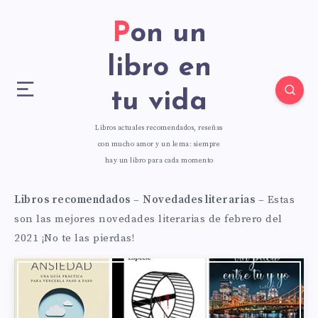
Pon un
libro en
tu vida
Libros actuales recomendados, reseñas
con mucho amor y un lema: siempre
hay un libro para cada momento
Libros recomendados
–
Novedades literarias
–
Estas
son las mejores novedades literarias de febrero del
2021 ¡No te las pierdas!