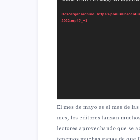
de
Descargar archivo: https://ponunlibroent
vídeo
2022.mp4?_=1
El mes de mayo es el mes de la
mes, los editores lanzan muchos
lectores aprovechando que se ace
tenemos muchas ganas de que l