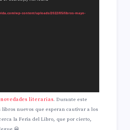
uvida.com/wp-content/uploads/2022/05/libros-mayo-
s
novedades literarias
. Durante este
 libros nuevos que esperan cautivar a los
rca la Feria del Libro, que por cierto,
legue 😀