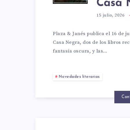
KING
Casa 
15 julio, 2026
Y
Plaza & Janés publica el 16 de j
PETER
Casa Negra, dos de los libros re
fantasía oscura, y las…
STRAU
Novedades literarias
VUEL
Con
A