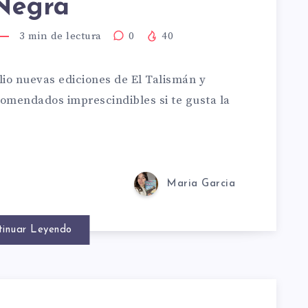
Negra
3
min de lectura
0
40
ulio nuevas ediciones de El Talismán y
comendados imprescindibles si te gusta la
B
Maria Garcia
VEN
tinuar Leyendo