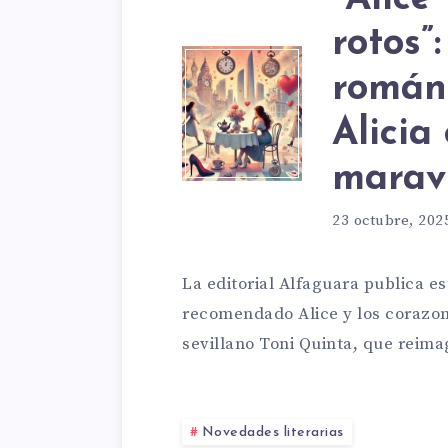
QUIE
rotos”
“ALIC
román
PERD
Alicia
Y
maravi
23 octubre, 202
LOS
La editorial Alfaguara publica es
CORA
recomendado Alice y los corazone
sevillano Toni Quinta, que reima
ROTOS
Novedades literarias