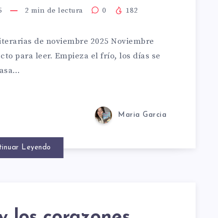
DADES
5
2
min de lectura
0
182
ARIAS
literarias de noviembre 2025 Noviembre
o para leer. Empieza el frío, los días se
URA
casa…
EMBRE
Maria Garcia
tinuar Leyendo
 y los corazones