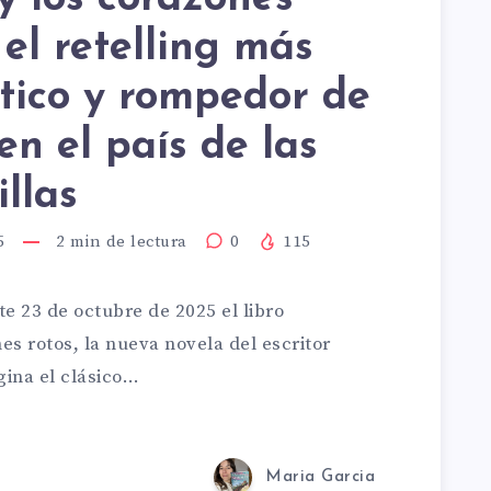
RO
: el retelling más
E
tico y rompedor de
ERME
 en el país de las
llas
5
2
min de lectura
0
115
te 23 de octubre de 2025 el libro
ZONES
s rotos, la nueva novela del escritor
gina el clásico…
”:
Maria Garcia