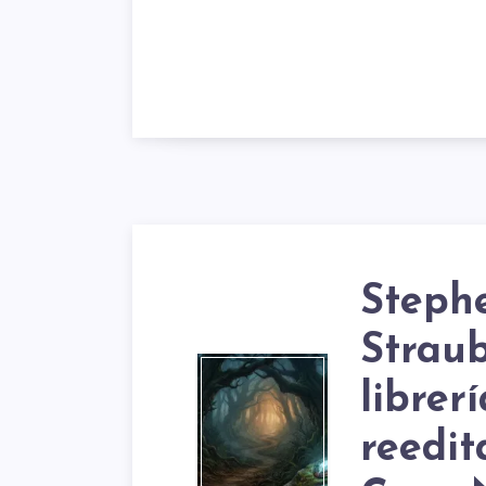
Steph
Straub
STEP
librer
reedit