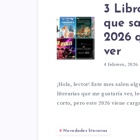
LAS
3 Libr
que sa
3
LIBRE
2026 q
ver
LIBRO
PLAZ
4 febrero, 2026
Y
&
¡Hola, lector! Este mes salen al
literarias que me gustaría ver, 
3
corto, pero este 2026 viene car
JANÉS
PELÍC
REEDI
Novedades literarias