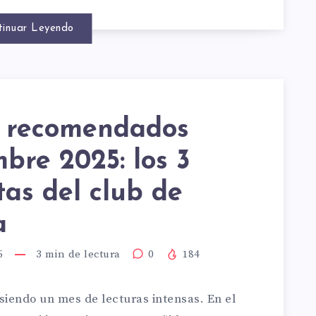
tinuar Leyendo
N
SMÁN
s recomendados
bre 2025: los 3
S
stas del club de
ERO
a
MENDADO
5
3
min de lectura
0
184
A
EMBRE
iendo un mes de lecturas intensas. En el