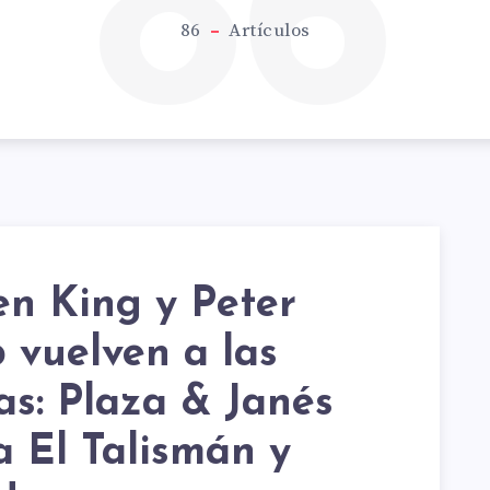
86
86
Artículos
en King y Peter
 vuelven a las
HEN
ías: Plaza & Janés
a El Talismán y