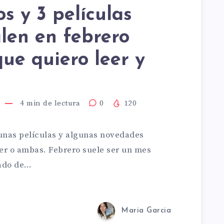
os y 3 películas
len en febrero
RÍAS:
ue quiero leer y
S
A
4
min de lectura
0
120
gunas películas y algunas novedades
leer o ambas. Febrero suele ser un mes
gado de…
ULAS
TA
Maria Garcia