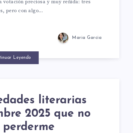
 votación preciosa y muy reñida: tres
as, pero con algo…
RO
Maria Garcia
tinuar Leyendo
ISTAS
dades literarias
mbre 2025 que no
o perderme