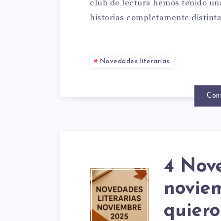
QUE
club de lectura hemos tenido una
2025:
historias completamente distint
QUIE
LOS
Novedades literarias
LEER
3
Con
Y
FINAL
VER
4 Nove
DEL
4
novie
quier