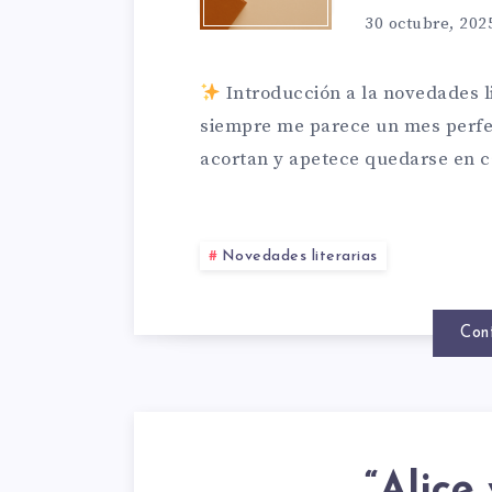
CLUB
NOVE
30 octubre, 202
DE
LITER
Introducción a la novedades 
siempre me parece un mes perfect
LECT
acortan y apetece quedarse en 
NOVI
Novedades literarias
2025
Con
QUE
NO
“Alice