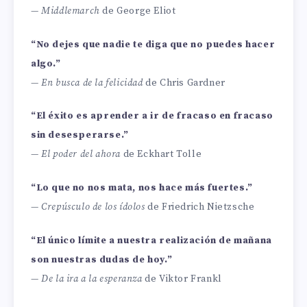
—
Middlemarch
de George Eliot
“No dejes que nadie te diga que no puedes hacer
algo.”
—
En busca de la felicidad
de Chris Gardner
“El éxito es aprender a ir de fracaso en fracaso
sin desesperarse.”
—
El poder del ahora
de Eckhart Tolle
“Lo que no nos mata, nos hace más fuertes.”
—
Crepúsculo de los ídolos
de Friedrich Nietzsche
“El único límite a nuestra realización de mañana
son nuestras dudas de hoy.”
—
De la ira a la esperanza
de Viktor Frankl