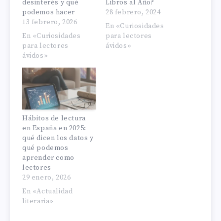
desinterés y qué
Libros al Año?
podemos hacer
28 febrero, 2024
13 febrero, 2026
En «Curiosidades
En «Curiosidades
para lectores
para lectores
ávidos»
ávidos»
Hábitos de lectura
en España en 2025:
qué dicen los datos y
qué podemos
aprender como
lectores
29 enero, 2026
En «Actualidad
literaria»