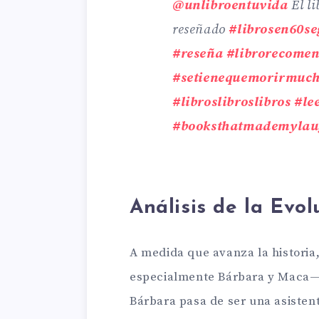
@unlibroentuvida
El li
reseñado
#librosen60se
#reseña
#librorecome
#setienequemorirmuch
#libroslibroslibros
#le
#booksthatmademylau
Análisis de la Evol
A medida que avanza la historia,
especialmente Bárbara y Maca— 
Bárbara pasa de ser una asistent