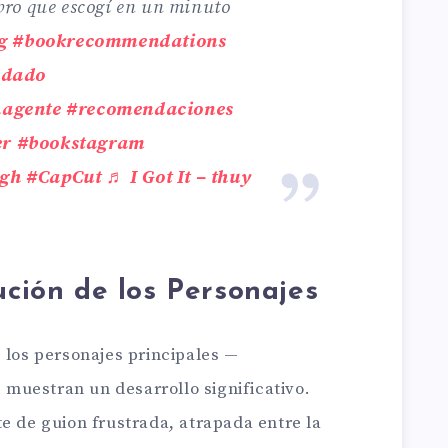
bro que escogí en un minuto
g
#bookrecommendations
ndado
agente
#recomendaciones
er
#bookstagram
gh
#CapCut
♬ I Got It – thuy
ución de los Personajes
 los personajes principales —
muestran un desarrollo significativo.
e de guion frustrada, atrapada entre la