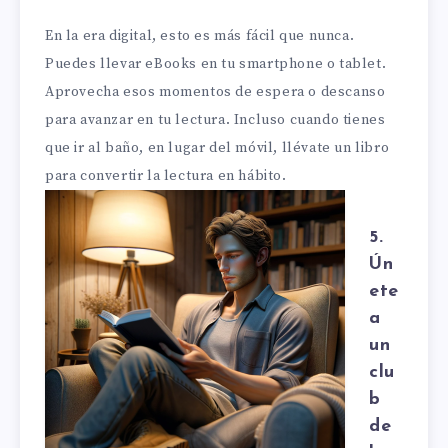
En la era digital, esto es más fácil que nunca.
Puedes llevar eBooks en tu smartphone o tablet.
Aprovecha esos momentos de espera o descanso
para avanzar en tu lectura. Incluso cuando tienes
que ir al baño, en lugar del móvil, llévate un libro
para convertir la lectura en hábito.
5.
Ún
ete
a
un
clu
b
de