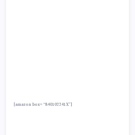
[amazon box= “840102241X”]