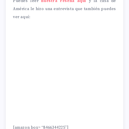
Puedes leer
nuestra reseña aquí
y la casa de
América le hizo una entrevista que también puedes
ver aquí:
[amazon box= “8466344225”]