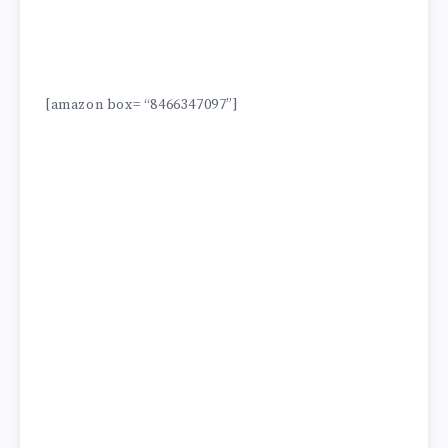
[amazon box= “8466347097”]