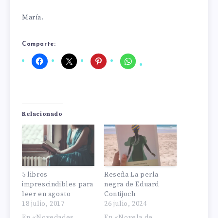
María.
Comparte:
Relacionado
5 libros
Reseña La perla
imprescindibles para
negra de Eduard
leer en agosto
Contijoch
18 julio, 2017
26 julio, 2024
En «Novedades
En «Novela de