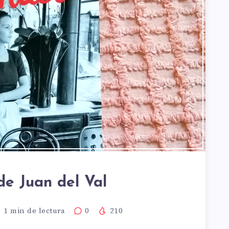
de Juan del Val
1
min de lectura
0
210