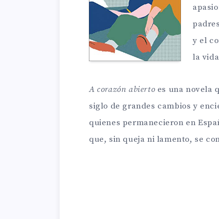
apasio
padres
y el c
la vida
A corazón abierto
es una novela q
siglo de grandes cambios y enci
quienes permanecieron en Españ
que, sin queja ni lamento, se co