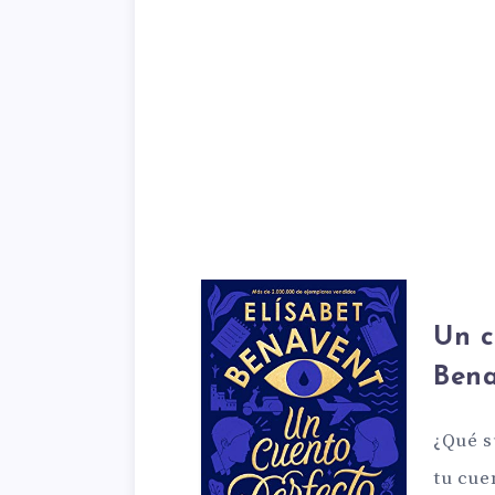
Un c
Ben
¿Qué s
tu cue