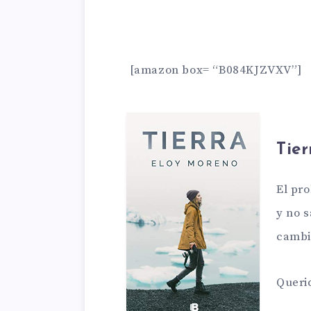
[amazon box= “B084KJZVXV”]
Tie
El pr
y no 
cambi
Querid