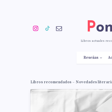
Po
Libros actuales re
Reseñas
Ac
Libros recomendados
–
Novedades literari