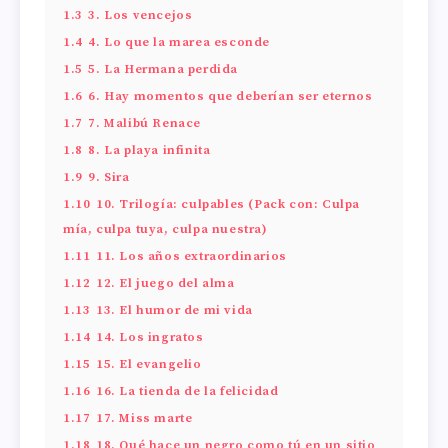
1.3
3. Los vencejos
1.4
4. Lo que la marea esconde
1.5
5. La Hermana perdida
1.6
6. Hay momentos que deberían ser eternos
1.7
7. Malibú Renace
1.8
8. La playa infinita
1.9
9. Sira
1.10
10. Trilogía: culpables (Pack con: Culpa
mía, culpa tuya, culpa nuestra)
1.11
11. Los años extraordinarios
1.12
12. El juego del alma
1.13
13. El humor de mi vida
1.14
14. Los ingratos
1.15
15. El evangelio
1.16
16. La tienda de la felicidad
1.17
17. Miss marte
1.18
18. Qué hace un negro como tú en un sitio