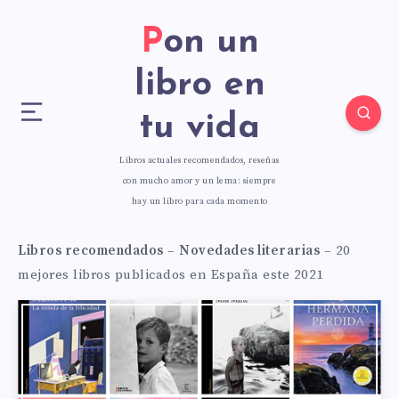
Pon un
libro en
tu vida
Libros actuales recomendados, reseñas
con mucho amor y un lema: siempre
hay un libro para cada momento
Libros recomendados
–
Novedades literarias
–
20
mejores libros publicados en España este 2021