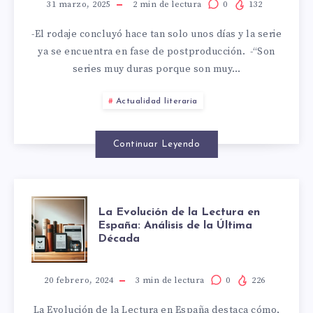
GUSTOS
TEMPORADA
31 marzo, 2025
2
min de lectura
0
132
-El rodaje concluyó hace tan solo unos días y la serie
DE
ya se encuentra en fase de postproducción. -“Son
series muy duras porque son muy…
“REINA
Actualidad literaria
ROJA”,
RODADA
Continuar Leyendo
BAJO
LA
CONDICIONES
La Evolución de la Lectura en
España: Análisis de la Última
Década
EVOLUCIÓN
EXTREMAS
DE
20 febrero, 2024
3
min de lectura
0
226
La Evolución de la Lectura en España destaca cómo,