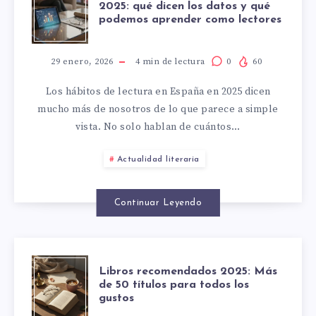
HÁBITOS
DIRECCIÓN
2025: qué dicen los datos y qué
podemos aprender como lectores
DE
DE
LECTURA
29 enero, 2026
4
min de lectura
0
60
CARA
Los hábitos de lectura en España en 2025 dicen
EN
A
mucho más de nosotros de lo que parece a simple
vista. No solo hablan de cuántos…
ESPAÑA
2027
Actualidad literaria
EN
2025:
Continuar Leyendo
QUÉ
LIBROS
DICEN
Libros recomendados 2025: Más
de 50 títulos para todos los
gustos
RECOMENDAD