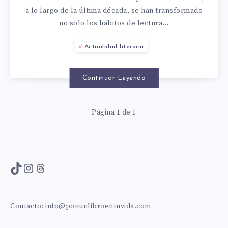
LA
a lo largo de la última década, se han transformado
no solo los hábitos de lectura…
LECTURA
Actualidad literaria
EN
ESPAÑA:
Continuar Leyendo
ANÁLISIS
Página 1 de 1
DE
LA
TikTok
Instagram
Threads
ÚLTIMA
DÉCADA
Contacto:
info@ponunlibroentuvida.com