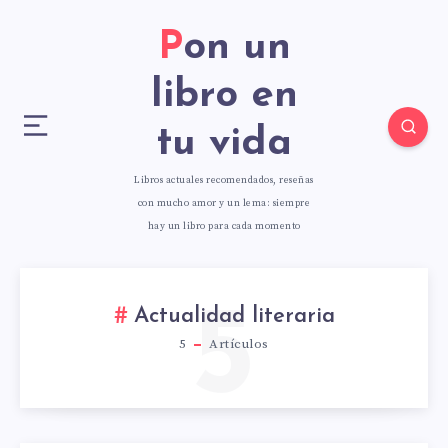
Pon un
libro en
tu vida
Libros actuales recomendados, reseñas
con mucho amor y un lema: siempre
hay un libro para cada momento
5
Actualidad literaria
5
Artículos