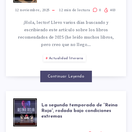
LOS
2025:
12 noviembre, 2025
12
min de lectura
0
403
DATOS
¡Hola, lector! Llevo varios días buscando y
MÁS
Y
escribiendo este artículo sobre los libros
recomendados de 2025 (he leído muchos libros,
DE
QUÉ
pero creo que no llego…
50
PODEMOS
Actualidad literaria
TÍTULOS
APRENDER
Continuar Leyendo
PARA
COMO
TODOS
LECTORES
LA
La segunda temporada de “Reina
Roja”, rodada bajo condiciones
LOS
extremas
SEGUNDA