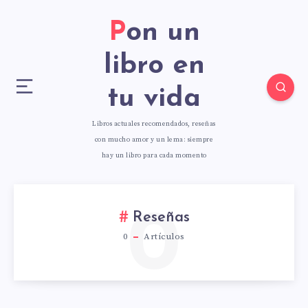
Pon un
libro en
tu vida
Libros actuales recomendados, reseñas
con mucho amor y un lema: siempre
hay un libro para cada momento
0
Reseñas
0
Artículos