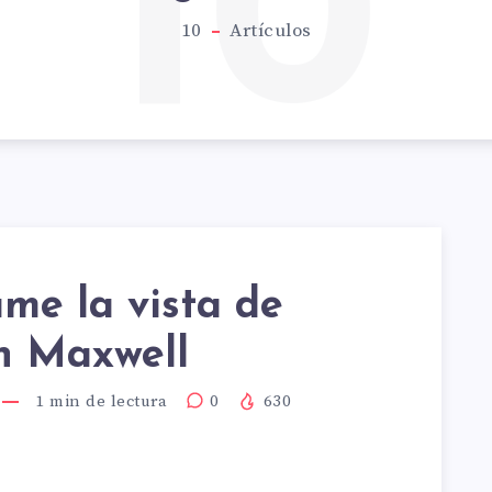
10
10
Artículos
me la vista de
RAME
 Maxwell
1
min de lectura
0
630