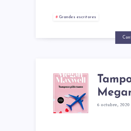
ÚLTI
Grandes escritores
LIBRO
Con
DE
LA
Tampo
TAMP
Megan
ESCRI
PIDO
6 octubre, 2020
MEGA