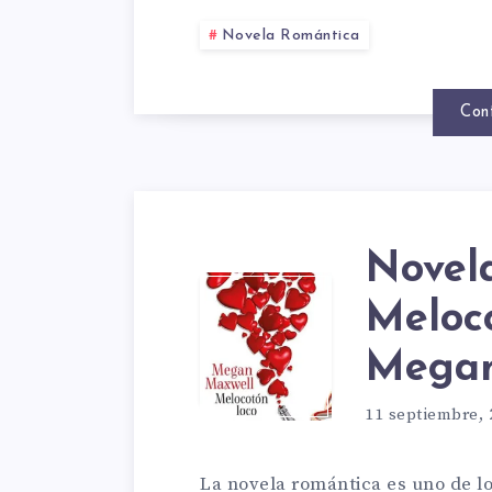
TANT
MAXW
Novela Romántica
DE
¡TE
Con
MEGA
ENCA
MAXW
Novela
NOVE
Meloco
Megan
ROMÁN
11 septiembre, 
La novela romántica es uno de lo