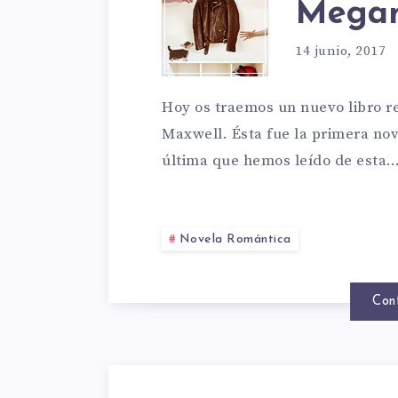
CASI
Megan
UNA
14 junio, 2017
Hoy os traemos un nuevo libro 
NOVE
Maxwell. Ésta fue la primera nov
última que hemos leído de esta
DE
Novela Romántica
MEGA
Con
MAXW