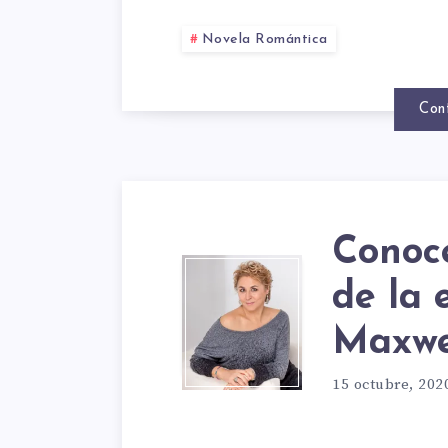
VISTA
Novela Romántica
DE
Con
MEGA
MAXW
Conoce
CONO
de la 
Maxwel
LOS
15 octubre, 202