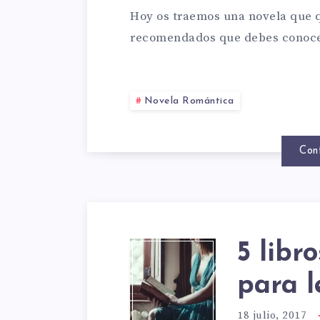
MELO
Hoy os traemos una novela que qu
recomendados que debes conocer
LOCO
Novela Romántica
DE
Con
MEGA
MAXW
5 libr
5
para l
18 julio, 2017