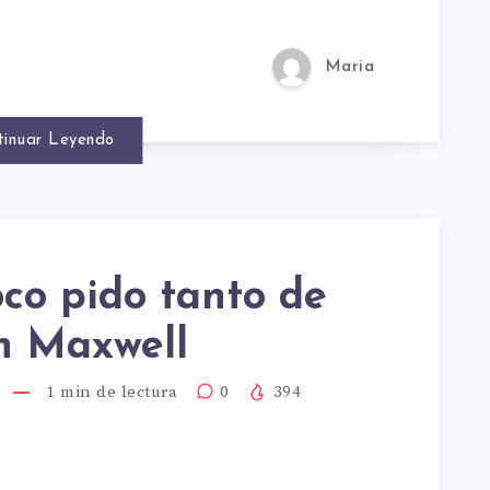
MOS
Maria
S
tinuar Leyendo
co pido tanto de
OCO
 Maxwell
TORA
1
min de lectura
0
394
N