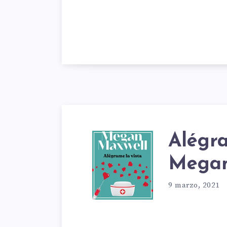
Alégra
ALÉG
Megan
LA
9 marzo, 2021