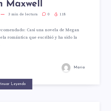
 Maxwell
3
min de lectura
0
118
recomendado: Casi una novela de Megan
LA
ela romántica que escribió y ha sido la
…
Maria
N
tinuar Leyendo
ELL