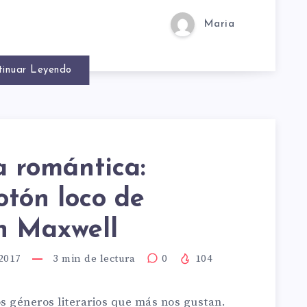
O
ELL
Maria
tinuar Leyendo
N
NTARÁN!
ELL
 romántica:
LA
tón loco de
 Maxwell
TICA:
2017
3
min de lectura
0
104
s géneros literarios que más nos gustan.