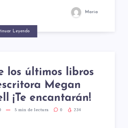
Maria
tinuar Leyendo
N
ELL
 los últimos libros
CE
escritora Megan
l ¡Te encantarán!
0
5
min de lectura
0
234