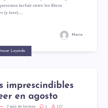
COTÓN
eremos incluir entre los libros
 (y leer)….
Maria
tinuar Leyendo
N
ELL
os imprescindibles
eer en agosto
2
min de lectura
1
127