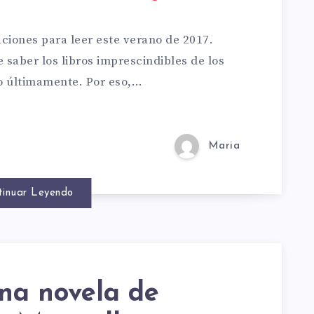
S
iones para leer este verano de 2017.
SCINDIBLE
saber los libros imprescindibles de los
o últimamente. Por eso,…
Maria
tinuar Leyendo
TO
na novela de