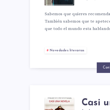
LIBRO
Sabemos que quieres recomendac
IMPRE
También sabemos que te apetece 
que todo el mundo esta habland
PARA
Novedades literarias
LEER
Con
EN
AGOS
Casi u