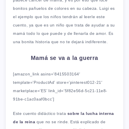
padece cancer de mama, y es por eso que luce
bonitos pañuelos de colores en su cabeza. Luigi es
el ejemplo que los niños tendrán al leerle este
cuento, ya que es un niño que trata de ayudar a su
mamá todo lo que puede y de llenarla de amor. Es
una bonita historia que no te dejará indiferente.
Mamá se va a la guerra
[amazon_link asins=’8415503164′
template=’ProductAd’ store=’pinterest012-21′
marketplace=’ES’ link_id=’5f82e56d-5c21-11e8-
91be-c1ac0aaf0bcc’]
Este cuento didáctico trata
sobre la lucha interna
de la reina
que no se rinde. Está explicado de